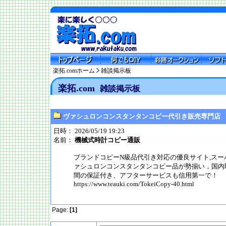
楽拓.comホーム
雑談掲示板
楽拓.com
雑談掲示板
ヴァシュロンコンスタンタンコピー代引き販売専門店
日時： 2026/05/19 19:23
名前：
機械式時計コピー通販
ブランドコピーN級品代引き対応の優良サイト,ス
ァシュロンコンスタンタンコピー品が勢揃い，国内
間の保証付き、アフターサービスも信用第一で！
https://www.teauki.com/TokeiCopy-40.html
Page:
[1]